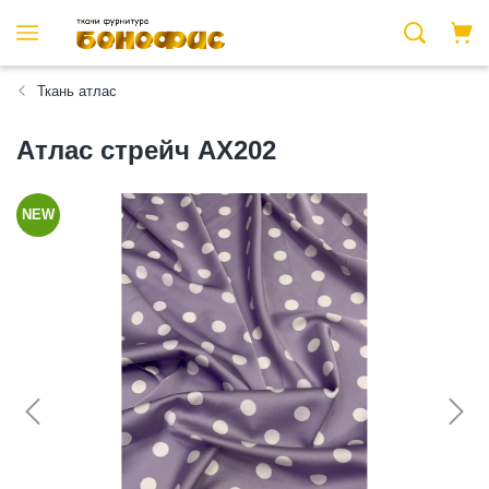
Ткань атлас
Атлас стрейч АХ202
NEW