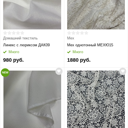
Домашний текстиль
Мех
Линекс с люриксом ДАК09
Мех однотонный МЕХЮ15
Много
Много
980 руб.
1880 руб.
NEW