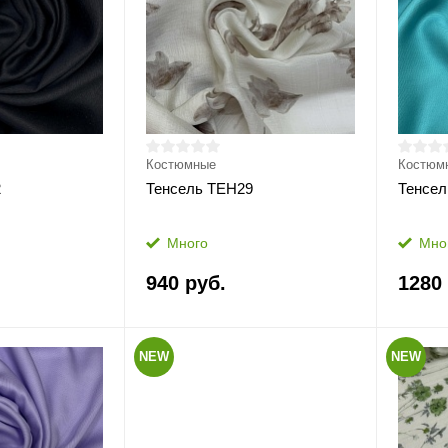
Костюмные
Костюм
2
Тенсель ТЕН29
Тенсел
Много
Мно
940 руб.
1280
NEW
NEW