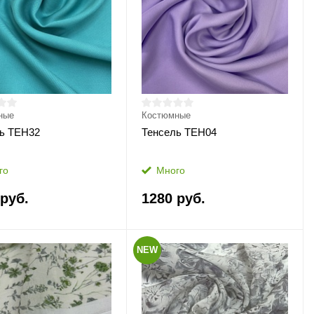
ные
Костюмные
ь ТЕН32
Тенсель ТЕН04
го
Много
 руб.
1280 руб.
NEW