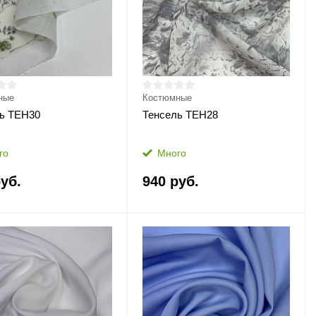
ные
Костюмные
ь ТЕН30
Тенсель ТЕН28
го
Много
уб.
940 руб.