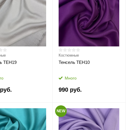
ные
Костюмные
ь ТЕН19
Тенсель ТЕН10
го
Много
 руб.
990 руб.
NEW