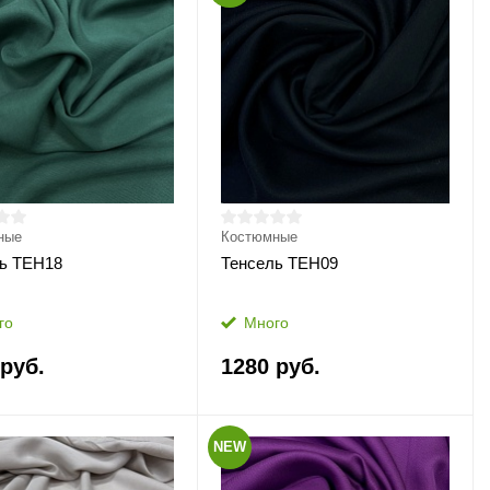
ные
Костюмные
ь ТЕН18
Тенсель ТЕН09
го
Много
 руб.
1280 руб.
NEW