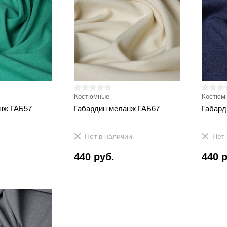
Костюмные
Костюм
нж ГАБ57
Габардин меланж ГАБ67
Габард
Нет в наличии
Нет 
440 руб.
440 р