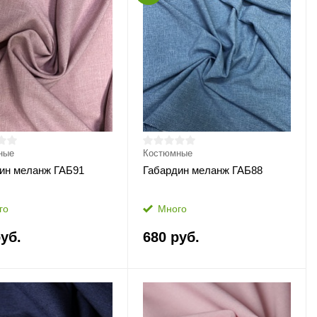
ные
Костюмные
ин меланж ГАБ91
Габардин меланж ГАБ88
го
Много
уб.
680 руб.