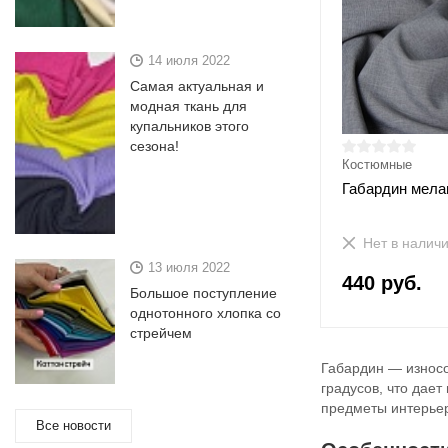
14 июля 2022
Самая актуальная и
модная ткань для
купальников этого
сезона!
Костюмные
Габардин мела
Нет в налич
13 июля 2022
440 руб.
Большое поступление
однотонного хлопка со
стрейчем
Габардин — износо
градусов, что дае
предметы интерье
Все новости