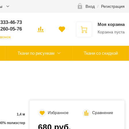
ты
Вход
/
Регистрация
 333-46-73
Моя корзина
 260-05-76
Корзина пуста
звонок
Ткани по рисункам
Ткани со скидкой
Избранное
Сравнение
1,4 м
00% полиэстер
680 руб.