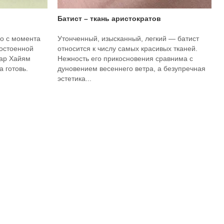
Батист – ткань аристократов
о с момента
Утонченный, изысканный, легкий — батист
достоенной
относится к числу самых красивых тканей.
мар Хайям
Нежность его прикосновения сравнима с
 готовь.
дуновением весеннего ветра, а безупречная
эстетика...