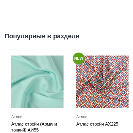
Популярные в разделе
NEW
Атлас
Атлас
Атлас стрейч (Армани
Атлас стрейч АХ225
тонкий) АИ55