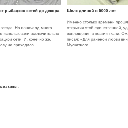
 от рыбацких сетей до декора
Шелк длиной в 5000 лет
Именно столько времени прошл
 всегда. Но поначалу, много
открытия этой единственной, у
ее использовали исключительно
воплощения в поэзии ткани. О
бацкой сети. И, конечно же,
писал: «Для раненой любви вина
лову не приходило
Мускатного....
.
рузка карты...