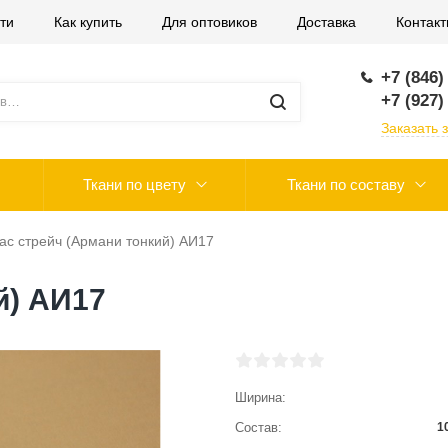
ти
Как купить
Для оптовиков
Доставка
Контак
+7 (846)
+7 (927)
Заказать 
Ткани по цвету
Ткани по составу
ас стрейч (Армани тонкий) АИ17
й) АИ17
Ширина
Состав
1