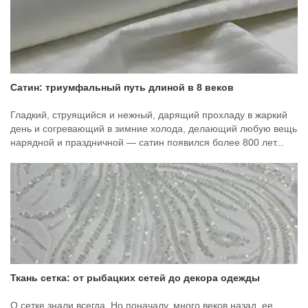
Сатин: триумфальный путь длиной в 8 веков
Гладкий, струящийся и нежный, дарящий прохладу в жаркий
день и согревающий в зимние холода, делающий любую вещь
нарядной и праздничной — сатин появился более 800 лет...
Ткань сетка: от рыбацких сетей до декора одежды
О сетке знали всегда. Но поначалу, много веков назад, ее