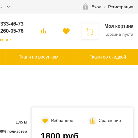
ты
Вход
/
Регистрация
 333-46-73
Моя корзина
 260-05-76
Корзина пуста
звонок
Ткани по рисункам
Ткани со скидкой
Избранное
Сравнение
1,45 м
00% полиэстер
1800 руб.