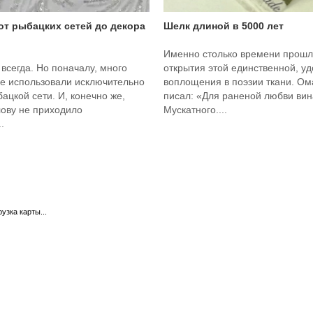
 от рыбацких сетей до декора
Шелк длиной в 5000 лет
Именно столько времени прошл
 всегда. Но поначалу, много
открытия этой единственной, у
ее использовали исключительно
воплощения в поэзии ткани. О
бацкой сети. И, конечно же,
писал: «Для раненой любви вина
лову не приходило
Мускатного....
.
рузка карты...