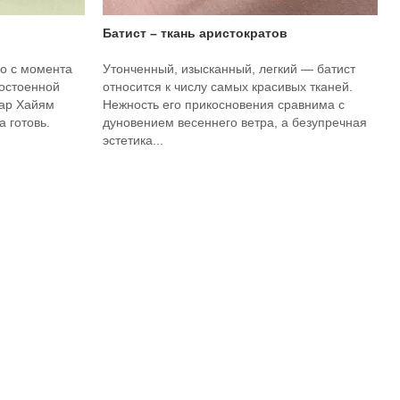
Батист – ткань аристократов
о с момента
Утонченный, изысканный, легкий — батист
достоенной
относится к числу самых красивых тканей.
мар Хайям
Нежность его прикосновения сравнима с
 готовь.
дуновением весеннего ветра, а безупречная
эстетика...