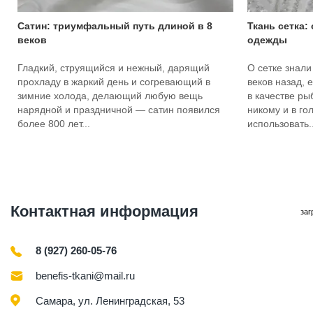
Сатин: триумфальный путь длиной в 8
Ткань сетка:
веков
одежды
Гладкий, струящийся и нежный, дарящий
О сетке знали
прохладу в жаркий день и согревающий в
веков назад, 
зимние холода, делающий любую вещь
в качестве ры
нарядной и праздничной — сатин появился
никому и в го
более 800 лет...
использовать..
Контактная информация
заг
8 (927) 260-05-76
benefis-tkani@mail.ru
Самара, ул. Ленинградская, 53