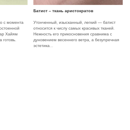
Батист – ткань аристократов
о с момента
Утонченный, изысканный, легкий — батист
достоенной
относится к числу самых красивых тканей.
мар Хайям
Нежность его прикосновения сравнима с
 готовь.
дуновением весеннего ветра, а безупречная
эстетика...