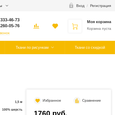
ты
Вход
/
Регистрация
 333-46-73
Моя корзина
 260-05-76
Корзина пуста
звонок
Ткани по рисункам
Ткани со скидкой
Избранное
Сравнение
1,5 м
100% шерсть
1760 руб.