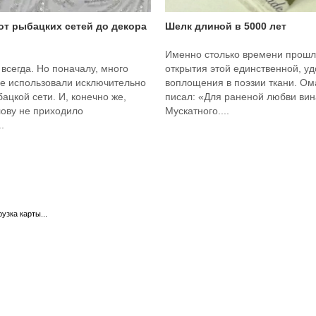
 от рыбацких сетей до декора
Шелк длиной в 5000 лет
Именно столько времени прошл
 всегда. Но поначалу, много
открытия этой единственной, у
ее использовали исключительно
воплощения в поэзии ткани. О
бацкой сети. И, конечно же,
писал: «Для раненой любви вина
лову не приходило
Мускатного....
.
рузка карты...