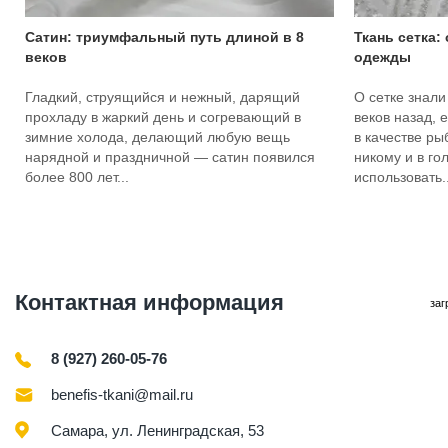
Сатин: триумфальный путь длиной в 8
Ткань сетка:
веков
одежды
Гладкий, струящийся и нежный, дарящий
О сетке знали
прохладу в жаркий день и согревающий в
веков назад, 
зимние холода, делающий любую вещь
в качестве ры
нарядной и праздничной — сатин появился
никому и в го
более 800 лет...
использовать..
Контактная информация
заг
8 (927) 260-05-76
benefis-tkani@mail.ru
Самара, ул. Ленинградская, 53