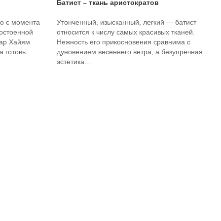
Батист – ткань аристократов
о с момента
Утонченный, изысканный, легкий — батист
достоенной
относится к числу самых красивых тканей.
мар Хайям
Нежность его прикосновения сравнима с
 готовь.
дуновением весеннего ветра, а безупречная
эстетика...