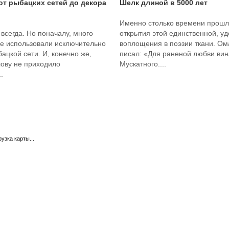
 от рыбацких сетей до декора
Шелк длиной в 5000 лет
Именно столько времени прошл
 всегда. Но поначалу, много
открытия этой единственной, у
ее использовали исключительно
воплощения в поэзии ткани. О
бацкой сети. И, конечно же,
писал: «Для раненой любви вина
лову не приходило
Мускатного....
.
рузка карты...