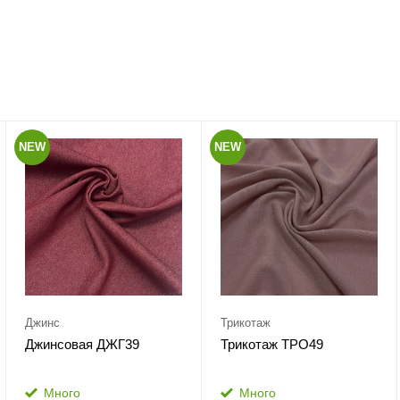
NEW
NEW
Джинс
Трикотаж
Джинсовая ДЖГ39
Трикотаж ТРО49
Много
Много