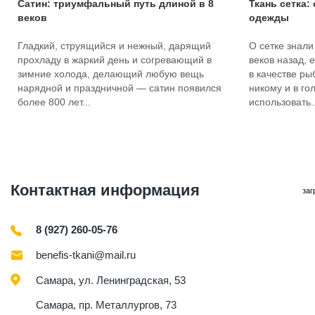
Сатин: триумфальный путь длиной в 8
Ткань сетка:
веков
одежды
Гладкий, струящийся и нежный, дарящий
О сетке знали
прохладу в жаркий день и согревающий в
веков назад, 
зимние холода, делающий любую вещь
в качестве ры
нарядной и праздничной — сатин появился
никому и в го
более 800 лет...
использовать..
Контактная информация
заг
8 (927) 260-05-76
benefis-tkani@mail.ru
Самара, ул. Ленинградская, 53
Самара, пр. Металлургов, 73