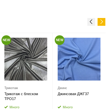
NEW
NEW
Трикотаж
Джинс
Трикотаж с блеском
Джинсовая ДЖГ37
ТРО17
Много
Много