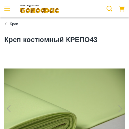
Креп
Креп костюмный КРЕПО43