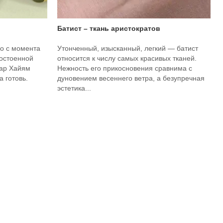
Батист – ткань аристократов
о с момента
Утонченный, изысканный, легкий — батист
достоенной
относится к числу самых красивых тканей.
мар Хайям
Нежность его прикосновения сравнима с
 готовь.
дуновением весеннего ветра, а безупречная
эстетика...