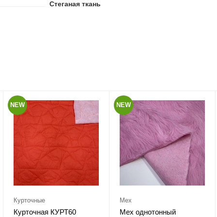
Стеганая ткань
NEW
NEW
Курточные
Мех
Курточная КУРТ60
Мех однотонный