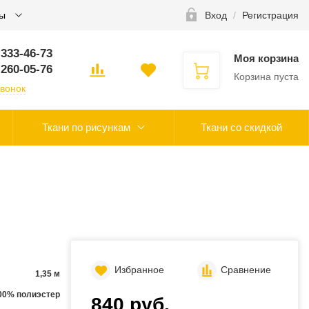
ты
Вход
/
Регистрация
 333-46-73
Моя корзина
 260-05-76
Корзина пуста
звонок
Ткани по рисункам
Ткани со скидкой
Избранное
Сравнение
1,35 м
00% полиэстер
840 руб.