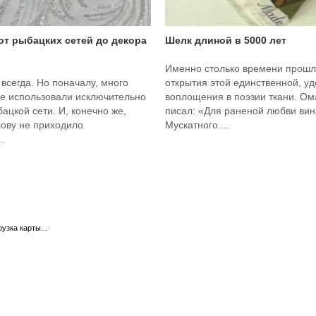
 от рыбацких сетей до декора
Шелк длиной в 5000 лет
Именно столько времени прошл
 всегда. Но поначалу, много
открытия этой единственной, у
ее использовали исключительно
воплощения в поэзии ткани. О
бацкой сети. И, конечно же,
писал: «Для раненой любви вина
лову не приходило
Мускатного....
.
рузка карты...