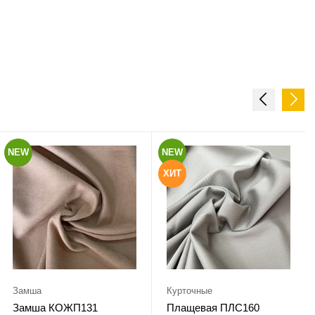
NEW
NEW
ХИТ
Замша
Курточные
Замша КОЖП131
Плащевая ПЛС160