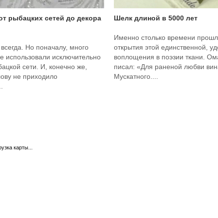
 от рыбацких сетей до декора
Шелк длиной в 5000 лет
Именно столько времени прошл
 всегда. Но поначалу, много
открытия этой единственной, у
ее использовали исключительно
воплощения в поэзии ткани. О
бацкой сети. И, конечно же,
писал: «Для раненой любви вина
лову не приходило
Мускатного....
.
рузка карты...