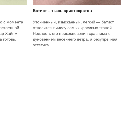
Батист – ткань аристократов
о с момента
Утонченный, изысканный, легкий — батист
достоенной
относится к числу самых красивых тканей.
мар Хайям
Нежность его прикосновения сравнима с
 готовь.
дуновением весеннего ветра, а безупречная
эстетика...