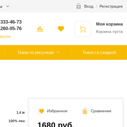
ты
Вход
/
Регистрация
 333-46-73
Моя корзина
 260-05-76
Корзина пуста
звонок
Ткани по рисункам
Ткани со скидкой
Избранное
Сравнение
1,4 м
100% лен
1680 руб.