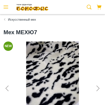
Искусственный мех
Мех МЕХЮ7
NEW