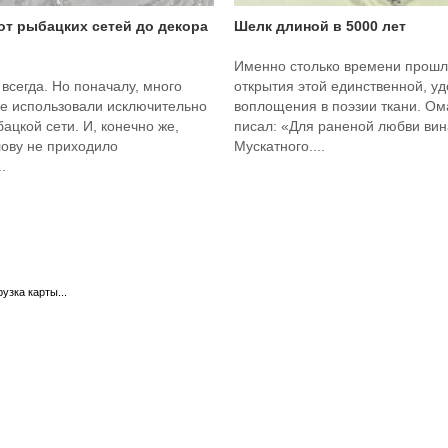
 от рыбацких сетей до декора
Шелк длиной в 5000 лет
Именно столько времени прошл
 всегда. Но поначалу, много
открытия этой единственной, у
ее использовали исключительно
воплощения в поэзии ткани. О
бацкой сети. И, конечно же,
писал: «Для раненой любви вина
лову не приходило
Мускатного....
.
рузка карты...