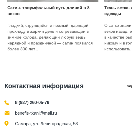
Сатин: триумфальный путь длиной в 8
Ткань сетка:
веков
одежды
Гладкий, струящийся и нежный, дарящий
О сетке знали
прохладу в жаркий день и согревающий в
веков назад, 
зимние холода, делающий любую вещь
в качестве ры
нарядной и праздничной — сатин появился
никому и в го
более 800 лет...
использовать..
Контактная информация
заг
8 (927) 260-05-76
benefis-tkani@mail.ru
Самара, ул. Ленинградская, 53