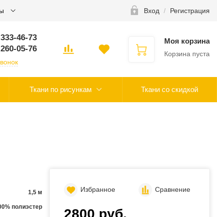
ты
Вход
/
Регистрация
 333-46-73
Моя корзина
 260-05-76
Корзина пуста
звонок
Ткани по рисункам
Ткани со скидкой
Избранное
Сравнение
1,5 м
00% полиэстер
2800 руб.