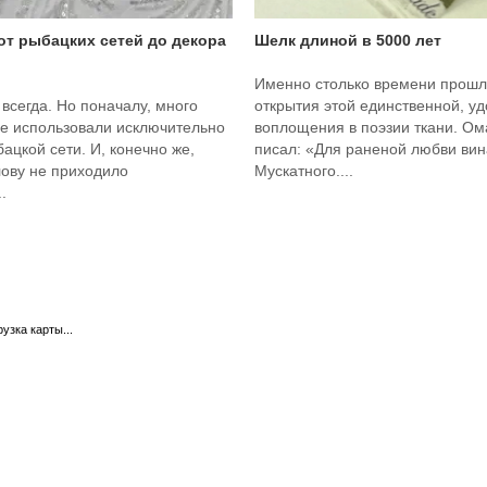
 от рыбацких сетей до декора
Шелк длиной в 5000 лет
Именно столько времени прошл
 всегда. Но поначалу, много
открытия этой единственной, у
ее использовали исключительно
воплощения в поэзии ткани. О
бацкой сети. И, конечно же,
писал: «Для раненой любви вина
лову не приходило
Мускатного....
.
рузка карты...