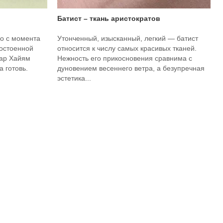
Батист – ткань аристократов
о с момента
Утонченный, изысканный, легкий — батист
достоенной
относится к числу самых красивых тканей.
мар Хайям
Нежность его прикосновения сравнима с
 готовь.
дуновением весеннего ветра, а безупречная
эстетика...