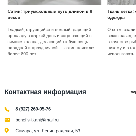
Сатин: триумфальный путь длиной в 8
Ткань сетка:
веков
одежды
Гладкий, струящийся и нежный, дарящий
О сетке знали
прохладу в жаркий день и согревающий в
веков назад, 
зимние холода, делающий любую вещь
в качестве ры
нарядной и праздничной — сатин появился
никому и в го
более 800 лет...
использовать..
Контактная информация
заг
8 (927) 260-05-76
benefis-tkani@mail.ru
Самара, ул. Ленинградская, 53