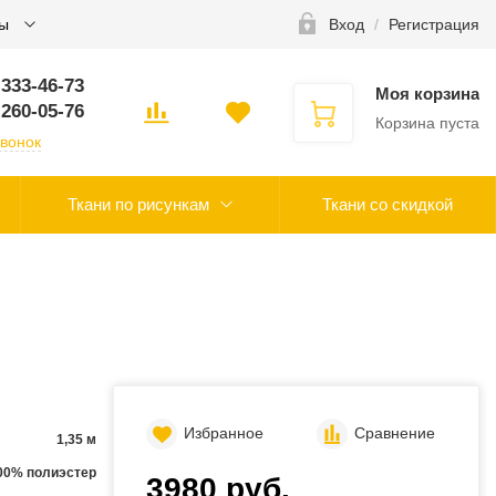
ты
Вход
/
Регистрация
 333-46-73
Моя корзина
 260-05-76
Корзина пуста
звонок
Ткани по рисункам
Ткани со скидкой
Избранное
Сравнение
1,35 м
00% полиэстер
3980 руб.