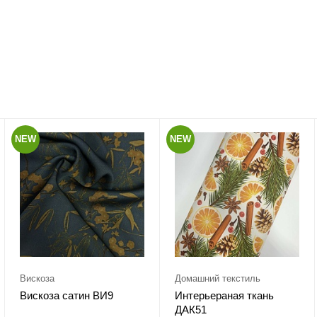
NEW
NEW
Вискоза
Домашний текстиль
Вискоза сатин ВИ9
Интерьераная ткань
ДАК51