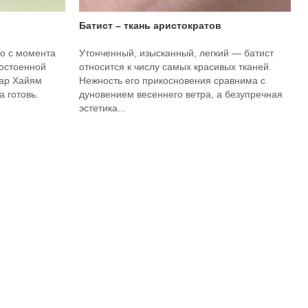
Батист – ткань аристократов
о с момента
Утонченный, изысканный, легкий — батист
достоенной
относится к числу самых красивых тканей.
мар Хайям
Нежность его прикосновения сравнима с
 готовь.
дуновением весеннего ветра, а безупречная
эстетика...