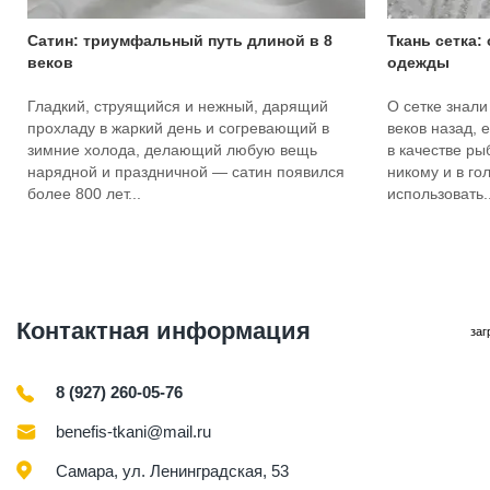
Сатин: триумфальный путь длиной в 8
Ткань сетка:
веков
одежды
Гладкий, струящийся и нежный, дарящий
О сетке знали
прохладу в жаркий день и согревающий в
веков назад, 
зимние холода, делающий любую вещь
в качестве ры
нарядной и праздничной — сатин появился
никому и в го
более 800 лет...
использовать..
Контактная информация
заг
8 (927) 260-05-76
benefis-tkani@mail.ru
Самара, ул. Ленинградская, 53