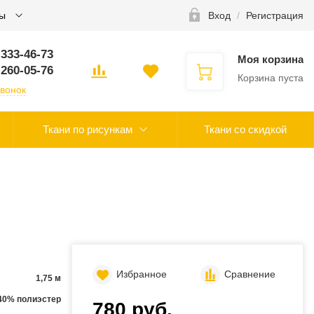
ты
Вход
/
Регистрация
 333-46-73
Моя корзина
 260-05-76
Корзина пуста
звонок
Ткани по рисункам
Ткани со скидкой
Избранное
Сравнение
1,75 м
 40% полиэстер
780 руб.