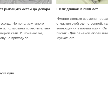
 от рыбацких сетей до декора
Шелк длиной в 5000 лет
Именно столько времени прошл
 всегда. Но поначалу, много
открытия этой единственной, у
ее использовали исключительно
воплощения в поэзии ткани. О
бацкой сети. И, конечно же,
писал: «Для раненой любви вина
лову не приходило
Мускатного....
.
рузка карты...