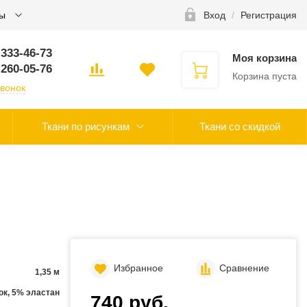
ты
Вход
/
Регистрация
 333-46-73
Моя корзина
 260-05-76
Корзина пуста
звонок
Ткани по рисункам
Ткани со скидкой
Избранное
Сравнение
1,35 м
ок, 5% эластан
740 руб.