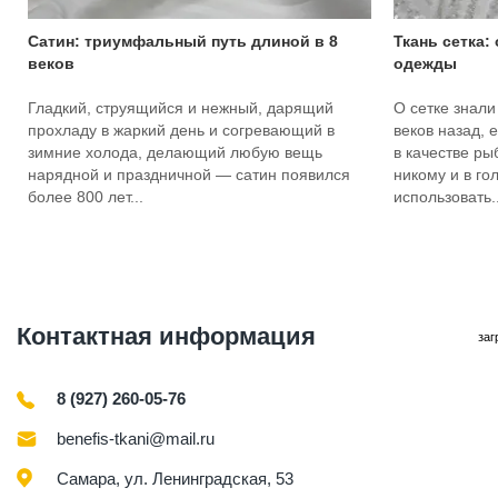
Сатин: триумфальный путь длиной в 8
Ткань сетка:
веков
одежды
Гладкий, струящийся и нежный, дарящий
О сетке знали
прохладу в жаркий день и согревающий в
веков назад, 
зимние холода, делающий любую вещь
в качестве ры
нарядной и праздничной — сатин появился
никому и в го
более 800 лет...
использовать..
Контактная информация
заг
8 (927) 260-05-76
benefis-tkani@mail.ru
Самара, ул. Ленинградская, 53