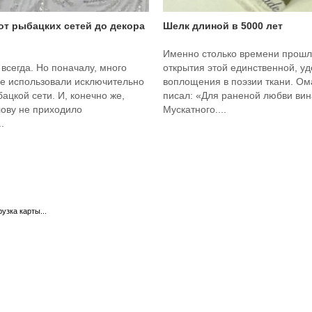
 от рыбацких сетей до декора
Шелк длиной в 5000 лет
Именно столько времени прошл
 всегда. Но поначалу, много
открытия этой единственной, у
ее использовали исключительно
воплощения в поэзии ткани. О
бацкой сети. И, конечно же,
писал: «Для раненой любви вина
лову не приходило
Мускатного....
.
рузка карты...