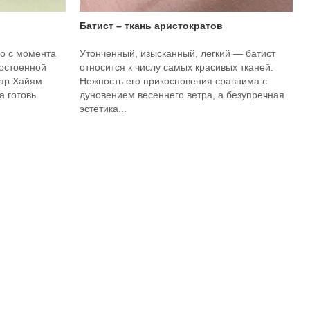
Батист – ткань аристократов
о с момента
Утонченный, изысканный, легкий — батист
достоенной
относится к числу самых красивых тканей.
мар Хайям
Нежность его прикосновения сравнима с
 готовь.
дуновением весеннего ветра, а безупречная
эстетика...