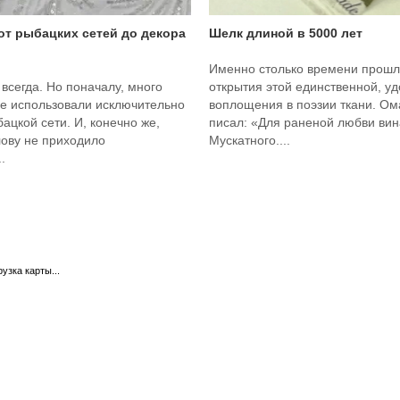
 от рыбацких сетей до декора
Шелк длиной в 5000 лет
Именно столько времени прошл
 всегда. Но поначалу, много
открытия этой единственной, у
ее использовали исключительно
воплощения в поэзии ткани. О
бацкой сети. И, конечно же,
писал: «Для раненой любви вина
лову не приходило
Мускатного....
.
рузка карты...