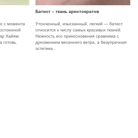
Батист – ткань аристократов
о с момента
Утонченный, изысканный, легкий — батист
достоенной
относится к числу самых красивых тканей.
мар Хайям
Нежность его прикосновения сравнима с
 готовь.
дуновением весеннего ветра, а безупречная
эстетика...