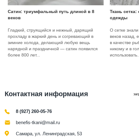
Сатин: триумфальный путь длиной в 8
Ткань сетка:
веков
одежды
Гладкий, струящийся и нежный, дарящий
О сетке знали
прохладу в жаркий день и согревающий в
веков назад, 
зимние холода, делающий любую вещь
в качестве ры
нарядной и праздничной — сатин появился
никому и в го
более 800 лет...
использовать..
Контактная информация
заг
8 (927) 260-05-76
benefis-tkani@mail.ru
Самара, ул. Ленинградская, 53