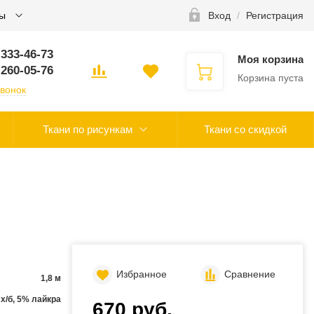
ты
Вход
/
Регистрация
 333-46-73
Моя корзина
 260-05-76
Корзина пуста
звонок
Ткани по рисункам
Ткани со скидкой
Избранное
Сравнение
1,8 м
х/б, 5% лайкра
670 руб.