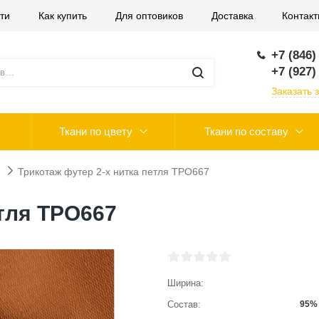
ти
Как купить
Для оптовиков
Доставка
Контак
+7 (846)
+7 (927)
Заказать 
Ткани по цвету
Ткани по составу
Трикотаж футер 2-х нитка петля ТРО667
етля ТРО667
Ширина
Состав
95% 