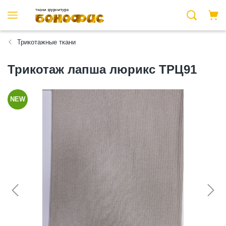
Трикотажные ткани
Трикотаж лапша люрикс ТРЦ91
NEW