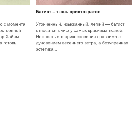
Батист – ткань аристократов
о с момента
Утонченный, изысканный, легкий — батист
достоенной
относится к числу самых красивых тканей.
мар Хайям
Нежность его прикосновения сравнима с
 готовь.
дуновением весеннего ветра, а безупречная
эстетика...