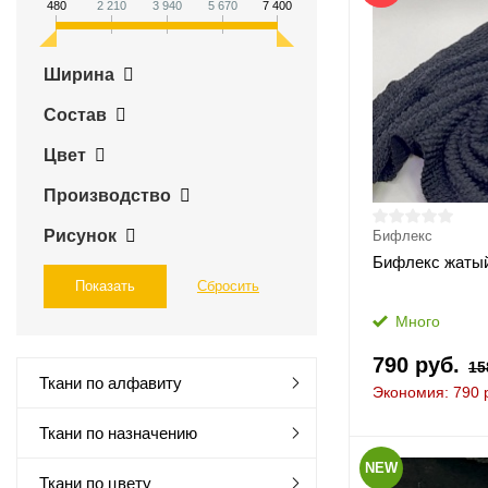
480
2 210
3 940
5 670
7 400
Ширина
Состав
Цвет
Производство
Рисунок
Бифлекс
Бифлекс жат
Много
790 руб.
15
Ткани по алфавиту
Экономия: 790 
Ткани по назначению
NEW
Ткани по цвету