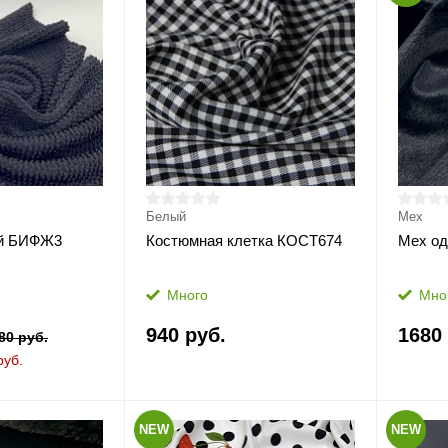
Белый
Мех
ый БИФЖ3
Костюмная клетка КОСТ674
Мех о
Много
Мно
940 руб.
1680
80 руб.
руб.
NEW
NEW