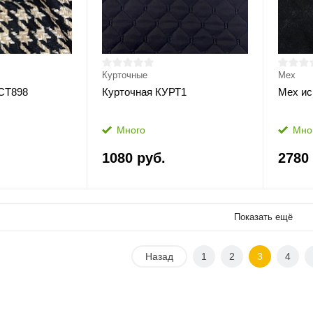
Курточные
Мех
СТ898
Курточная КУРТ1
Мех и
Много
Мно
1080 руб.
2780
Показать ещё
Назад
1
2
3
4