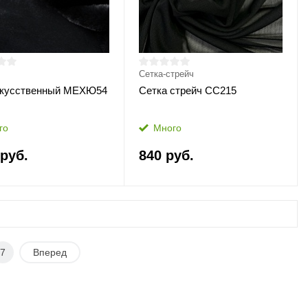
Сетка-стрейч
скусственный МЕХЮ54
Сетка стрейч СС215
го
Много
 руб.
840 руб.
7
Вперед