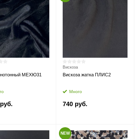
Вискоза
днотонный МЕХЮ31
Вискоза жатка ПЛИС2
го
Много
 руб.
740 руб.
NEW