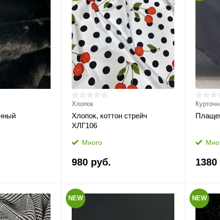
Хлопок
Курточ
нный
Хлопок, коттон стрейч
Плаще
ХЛГ106
Много
Мно
980 руб.
1380
NEW
NEW