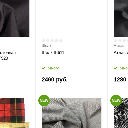
Шелк
Атлас
отонная
Шелк Ш611
Атлас 
Т929
Много
Мно
2460 руб.
1280
NEW
NEW