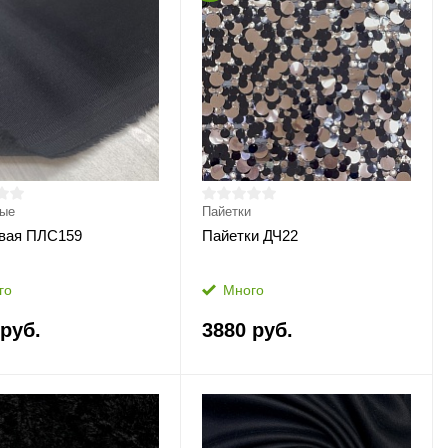
ные
Пайетки
вая ПЛС159
Пайетки ДЧ22
го
Много
 руб.
3880 руб.