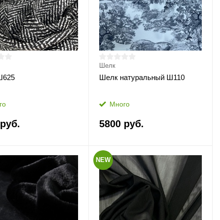
Шелк
Ш625
Шелк натуральный Ш110
го
Много
 руб.
5800 руб.
NEW