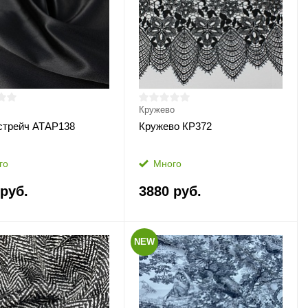
Кружево
стрейч АТАР138
Кружево КР372
го
Много
 руб.
3880 руб.
NEW