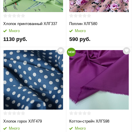
Хлопок принтованный ХЛГ337
Поплин ХЛГ580
Много
Много
1130 руб.
590 руб.
NEW
Хлопок горох ХЛГ479
Коттон-стрейч ХЛГ598
Много
Много