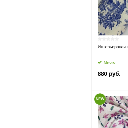
Интерьераная 
Много
880 руб.
NEW