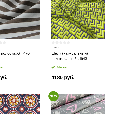
Шелк
 полоска ХЛГ476
Шелк (натуральный)
принтованный Ш543
го
Много
уб.
4180 руб.
NEW