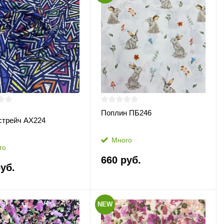
Поплин ПБ246
стрейч АХ224
Много
го
660 руб.
уб.
NEW