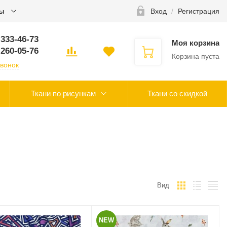
ты
Вход
/
Регистрация
 333-46-73
Моя корзина
 260-05-76
Корзина пуста
звонок
Ткани по рисункам
Ткани со скидкой
Вид
NEW