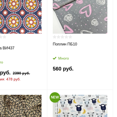
Поплин ПБ10
а ВИ437
Много
го
560 руб.
 руб.
2390 руб.
ия: 478 руб.
NEW