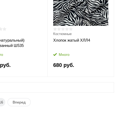
Костюмные
натуральный)
Хлопок жатый ХЛЛ4
ванный Ш535
го
Много
 руб.
680 руб.
16
Вперед