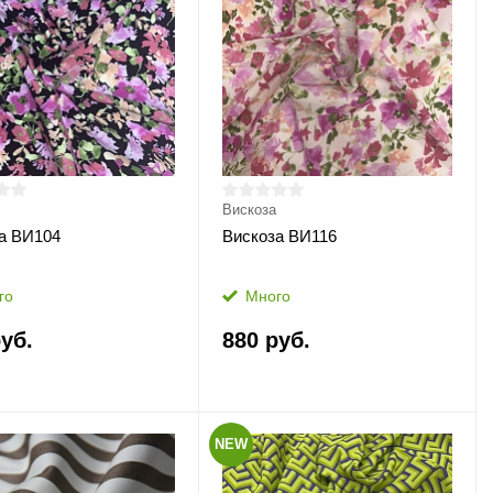
Вискоза
а ВИ104
Вискоза ВИ116
го
Много
уб.
880 руб.
NEW