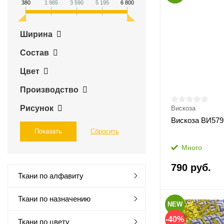
380
1 985
3 590
5 195
6 800
Ширина
Состав
Цвет
Производство
Рисунок
Вискоза
Вискоза ВИ579
Много
790 руб.
Ткани по алфавиту
Ткани по назначению
NEW
-40%
Ткани по цвету