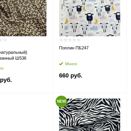
Поплин ПБ247
натуральный)
ванный Ш536
Много
го
660 руб.
 руб.
NEW