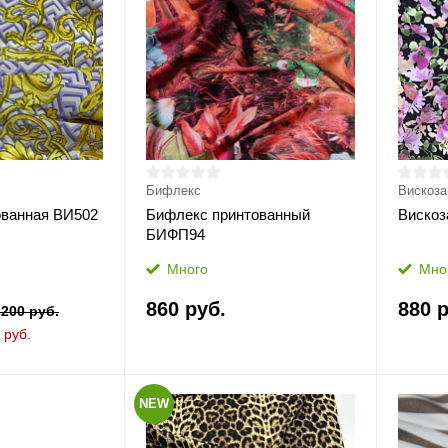
Бифлекс
Вискоза
ованная ВИ502
Бифлекс принтованный
Вискоз
БИФП94
Много
Мно
860 руб.
880 р
3200 руб.
 руб.
NEW