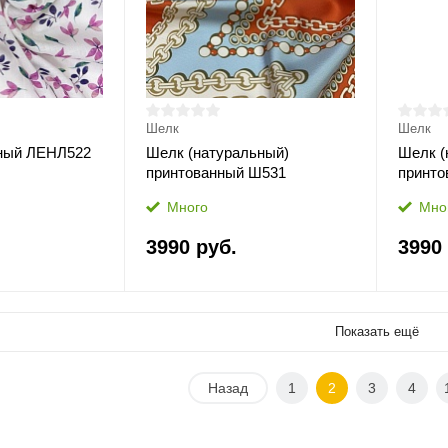
Шелк
Шелк
нный ЛЕНЛ522
Шелк (натуральный)
Шелк (
принтованный Ш531
принто
Много
Мно
3990 руб.
3990
Показать ещё
Назад
1
2
3
4