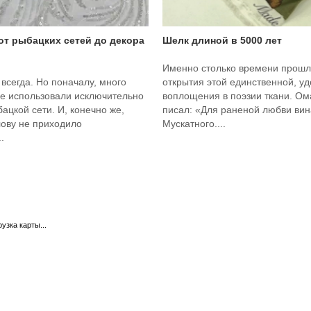
 от рыбацких сетей до декора
Шелк длиной в 5000 лет
Именно столько времени прошл
 всегда. Но поначалу, много
открытия этой единственной, у
ее использовали исключительно
воплощения в поэзии ткани. О
бацкой сети. И, конечно же,
писал: «Для раненой любви вина
лову не приходило
Мускатного....
.
рузка карты...