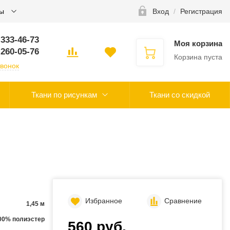
ты
Вход
/
Регистрация
 333-46-73
Моя корзина
 260-05-76
Корзина пуста
звонок
Ткани по рисункам
Ткани со скидкой
Избранное
Сравнение
1,45 м
00% полиэстер
560 руб.