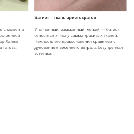
Батист – ткань аристократов
о с момента
Утонченный, изысканный, легкий — батист
достоенной
относится к числу самых красивых тканей.
мар Хайям
Нежность его прикосновения сравнима с
 готовь.
дуновением весеннего ветра, а безупречная
эстетика...