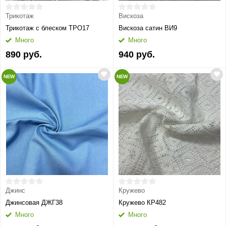
Трикотаж
Вискоза
Трикотаж с блеском ТРО17
Вискоза сатин ВИ9
Много
Много
890 руб.
940 руб.
NEW
NEW
Джинс
Кружево
Джинсовая ДЖГ38
Кружево КР482
Много
Много