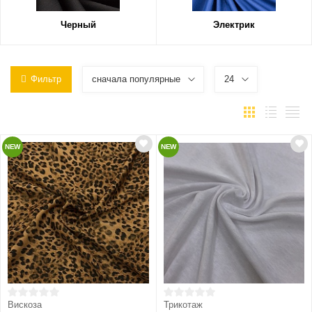
Черный
Электрик
Фильтр
сначала популярные
24
NEW
NEW
Вискоза
Трикотаж