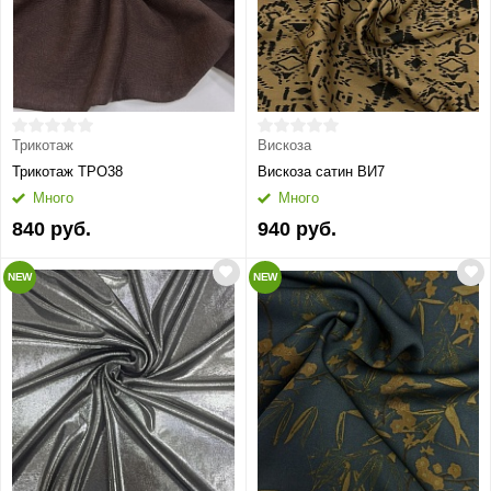
Трикотаж
Вискоза
Трикотаж ТРО38
Вискоза сатин ВИ7
Много
Много
840 руб.
940 руб.
NEW
NEW