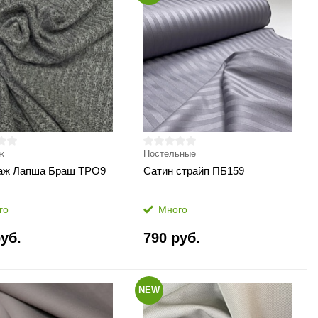
ж
Постельные
аж Лапша Браш ТРО9
Сатин страйп ПБ159
го
Много
уб.
790 руб.
NEW