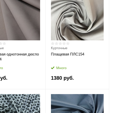
ные
Курточные
ая однотонная дюспо
Плащевая ПЛС154
4
го
Много
уб.
1380 руб.