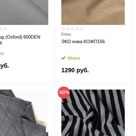
Кожа
д (Oxford) 600DEN
ЭКО кожа КОЖП156
4
го
Много
уб.
1290 руб.
-50%