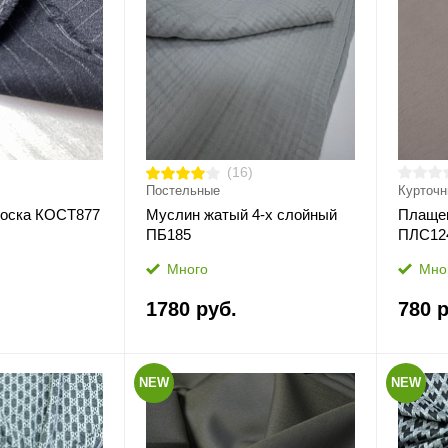
(16)
Постельные
Курточ
лоска КОСТ877
Муслин жатый 4-х слойный
Плащев
ПБ185
ПЛС12
Много
Мно
1780 руб.
780 р
NEW
NEW