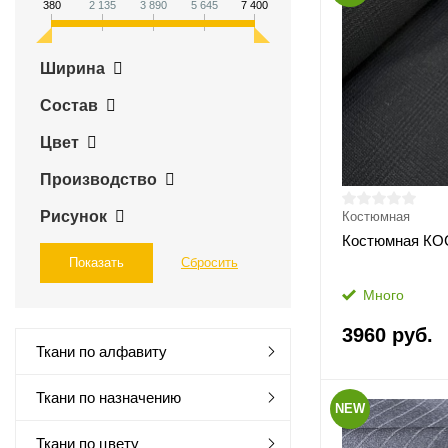
380
2 135
3 890
5 645
7 400
Ширина
Состав
Цвет
Производство
Рисунок
Костюмная
Костюмная КО
Много
3960 руб.
Ткани по алфавиту
Ткани по назначению
NEW
Ткани по цвету