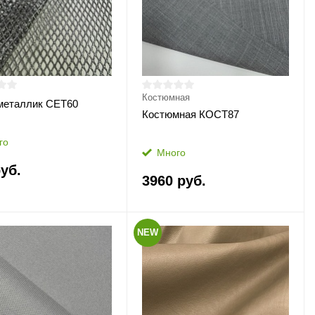
Костюмная
металлик СЕТ60
Костюмная КОСТ87
го
Много
уб.
3960 руб.
NEW