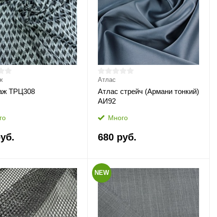
ж
Атлас
аж ТРЦ308
Атлас стрейч (Армани тонкий)
АИ92
го
Много
уб.
680 руб.
NEW