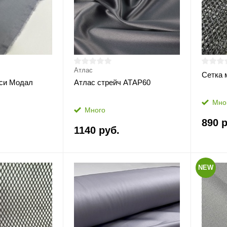
Атлас
Сетка 
си Модал
Атлас стрейч АТАР60
Мно
Много
890 р
1140 руб.
NEW