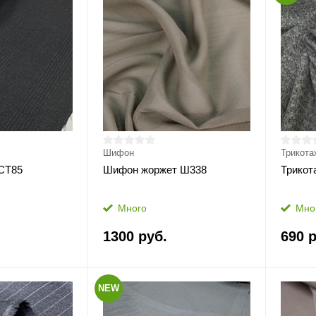
Шифон
Трикота
СТ85
Шифон жоржет Ш338
Трикот
Много
Мно
1300 руб.
690 р
NEW