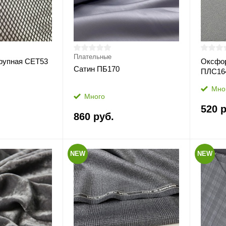
Плательные
крупная СЕТ53
Оксфор
Сатин ПБ170
ПЛС16
Мно
Много
520 р
860 руб.
NEW
NEW