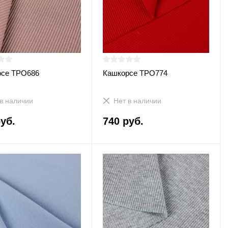
рсе ТРО686
Кашкорсе ТРО774
в наличии
Нет в наличии
уб.
740 руб.