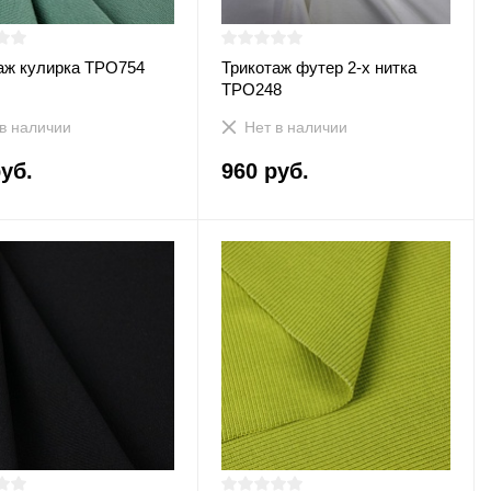
аж кулирка ТРО754
Трикотаж футер 2-х нитка
ТРО248
в наличии
Нет в наличии
уб.
960 руб.