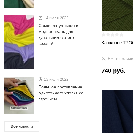
14 июля 2022
Самая актуальная и
модная ткань для
купальников этого
Кашкорсе ТРО
сезона!
Нет в налич
740 руб.
13 июля 2022
Большое поступление
однотонного хлопка со
стрейчем
Все новости