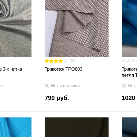
(3)
 3-х нитка
Трикотаж ТРО803
Трикот
петля 
ии
Нет в наличии
Нет 
790 руб.
1020