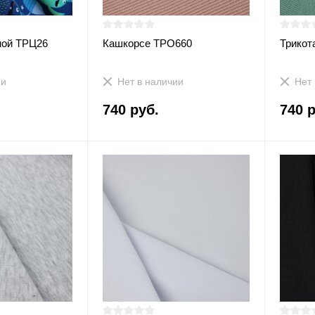
ной ТРЦ26
Кашкорсе ТРО660
Трикот
ии
Нет в наличии
Нет 
740 руб.
740 р