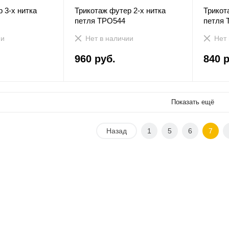
 3-х нитка
Трикотаж футер 2-х нитка
Трикот
петля ТРО544
петля 
ии
Нет в наличии
Нет 
960 руб.
840 р
Показать ещё
Назад
1
5
6
7