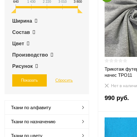
640
1 430
2 220
3 010
3 800
Ширина
Состав
Цвет
Производство
Рисунок
Трикотаж футер
начес ТРО11
Нет в налич
990 руб.
Ткани по алфавиту
Ткани по назначению
Ткани по цвету