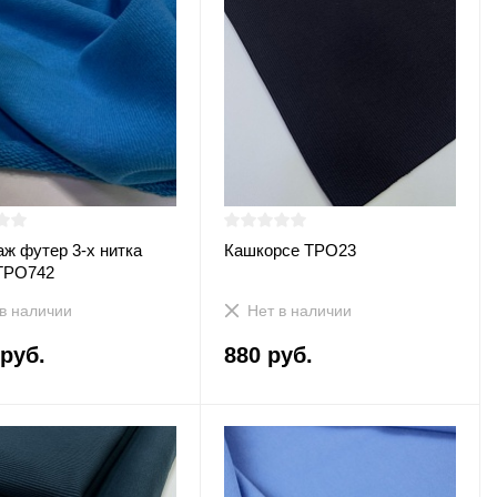
аж футер 3-х нитка
Кашкорсе ТРО23
ТРО742
в наличии
Нет в наличии
 руб.
880 руб.