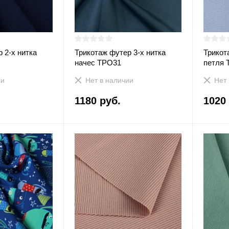
 2-х нитка
Трикотаж футер 3-х нитка
Трикот
начес ТРО31
петля 
ии
Нет в наличии
Нет 
1180 руб.
1020