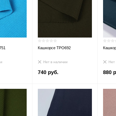
751
Кашкорсе ТРО692
Кашко
ии
Нет в наличии
Нет 
740 руб.
880 р