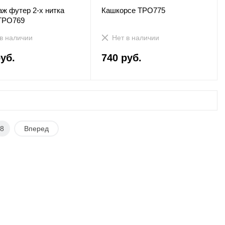
аж футер 2-х нитка
Кашкорсе ТРО775
ТРО769
в наличии
Нет в наличии
уб.
740 руб.
8
Вперед