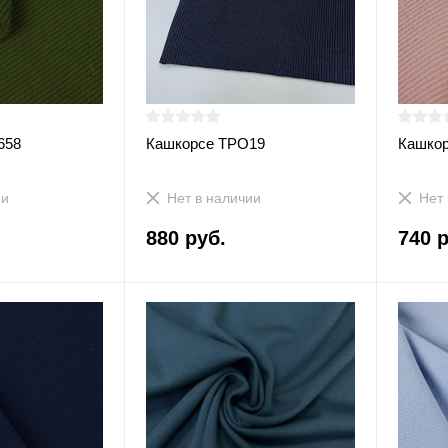
658
Кашкорсе ТРО19
Кашко
ии
Нет в наличии
Нет 
880 руб.
740 р