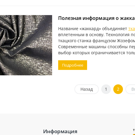
Полезная информация о жакка
Название «жаккард» объединяет
тк
вплетенным в основу. Технология по
ткацкого станка французом Жозефом
Современные машины способны пере
выбор которых ограничивается тол
Подробнее
Назад
1
2
В
Информация