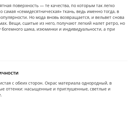
тная поверхность — те качества, по которым так легко
то самая «семидесятническая» ткань, ведь именно тогда, в
популярности. Но мода вновь возвращается, и вельвет снова
ах. Вещи, сшитые из него, получают легкий налет ретро, но
у богемного шика, изюминки и индивидуальности, а при
ичности
истая с обеих сторон. Окрас материала однородный, в
ые оттенки: насыщенные и приглушенные, светлые и
.