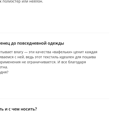
к полиэстер или нейлон.
тенец до повседневной одежды
итывает влагу — эти качества «вафельки» ценит каждая
иваемся с ней, ведь этот текстиль идеален для пошива
 применения не ограничивается. И все благодаря
отна.
одня?
ть и с чем носить?