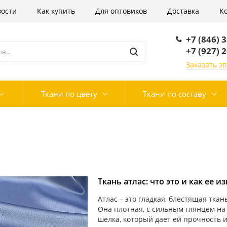
вости
Как купить
Для оптовиков
Доставка
К
+7 (846) 
+7 (927) 
Заказать з
Ткани по цвету
Ткани по составу
Ткань атлас: что это и как ее 
Атлас – это гладкая, блестящая тка
Она плотная, с сильным глянцем на 
шелка, который дает ей прочность и